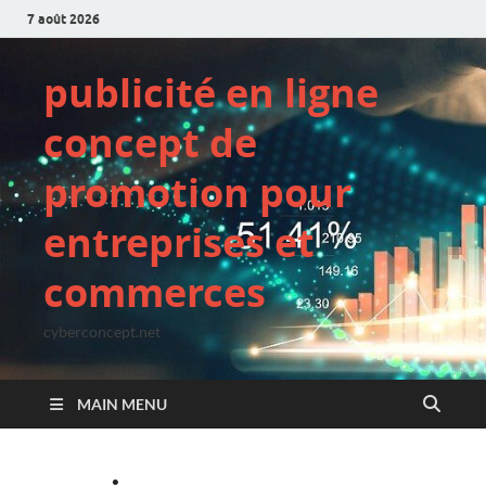
7 août 2026
publicité en ligne
concept de
promotion pour
entreprises et
commerces
cyberconcept.net
MAIN MENU