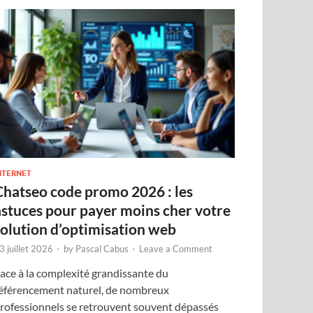
NTERNET
Chatseo code promo 2026 : les
astuces pour payer moins cher votre
solution d’optimisation web
3 juillet 2026
-
by
Pascal Cabus
-
Leave a Comment
ace à la complexité grandissante du
éférencement naturel, de nombreux
rofessionnels se retrouvent souvent dépassés