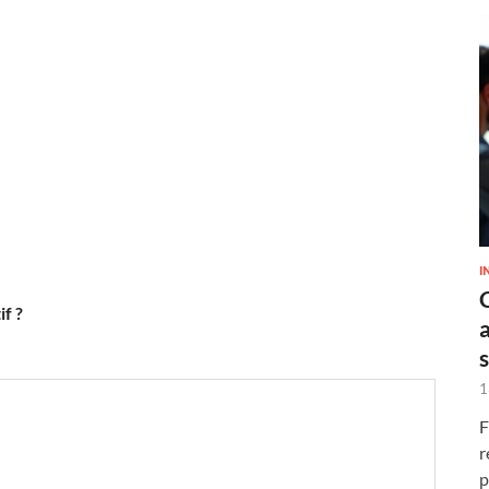
I
if ?
1
F
r
p