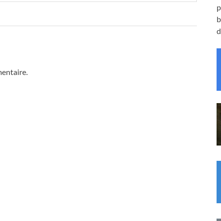
p
b
d
entaire.