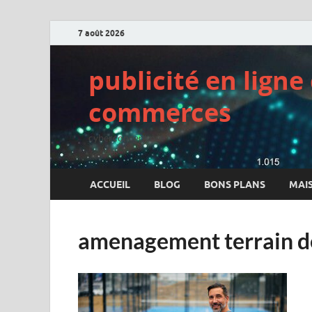
7 août 2026
publicité en lign
commerces
cyberconcept.net
ACCUEIL
BLOG
BONS PLANS
MAI
amenagement terrain d