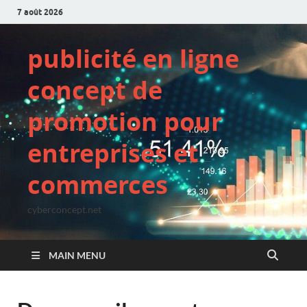
7 août 2026
publicité en ligne
concept de
promotion pour
entreprises et
commerces
cyberconcept.net
MAIN MENU