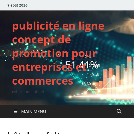
7 août 2026
publicité en ligne
concept de
promotion pour
entreprises et
commerces
cyberconcept.net
MAIN MENU