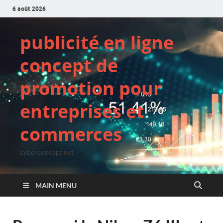
6 août 2026
publicité en ligne
concept de
promotion pour
entreprises et
commerces
cyberconcept.net
MAIN MENU