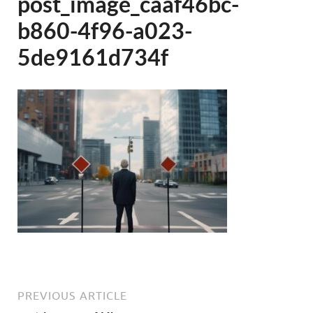
post_image_caaf46bc-
b860-4f96-a023-
5de9161d734f
PREVIOUS ARTICLE