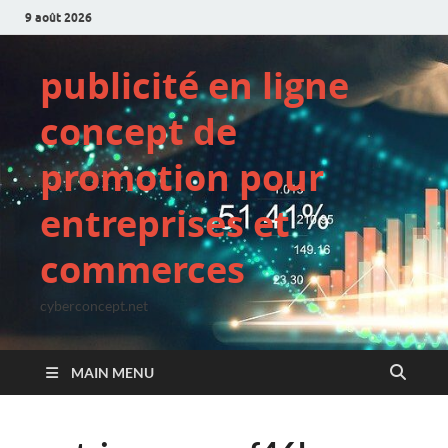
9 août 2026
publicité en ligne
concept de
promotion pour
entreprises et
commerces
cyberconcept.net
MAIN MENU