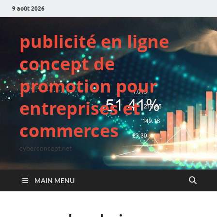
9 août 2026
publicité en ligne
concept de
promotion pour
entreprises et
commerces
cyberconcept.net
MAIN MENU