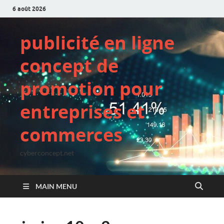
6 août 2026
publicité en ligne
concept de
promotion pour
entreprises et
commerces
cyberconcept.net
MAIN MENU