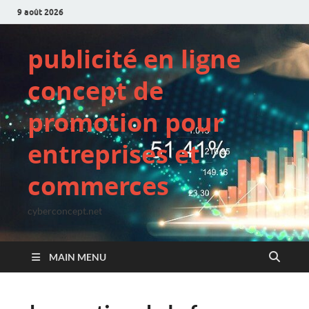
9 août 2026
publicité en ligne
concept de
promotion pour
entreprises et
commerces
cyberconcept.net
MAIN MENU