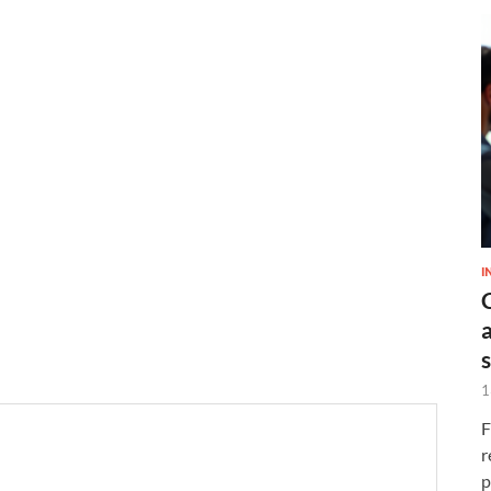
I
1
F
r
p