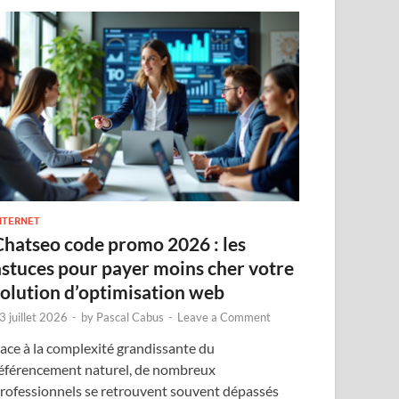
NTERNET
Chatseo code promo 2026 : les
astuces pour payer moins cher votre
solution d’optimisation web
3 juillet 2026
-
by
Pascal Cabus
-
Leave a Comment
ace à la complexité grandissante du
éférencement naturel, de nombreux
rofessionnels se retrouvent souvent dépassés