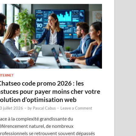
NTERNET
Chatseo code promo 2026 : les
astuces pour payer moins cher votre
solution d’optimisation web
3 juillet 2026
-
by
Pascal Cabus
-
Leave a Comment
ace à la complexité grandissante du
éférencement naturel, de nombreux
rofessionnels se retrouvent souvent dépassés