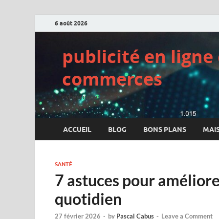
6 août 2026
publicité en lign
commerces
cyberconcept.net
ACCUEIL
BLOG
BONS PLANS
MAI
SANTÉ
7 astuces pour améliore
quotidien
27 février 2026
-
by
Pascal Cabus
-
Leave a Comment