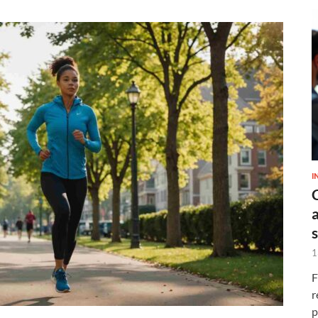
I
1
F
r
p