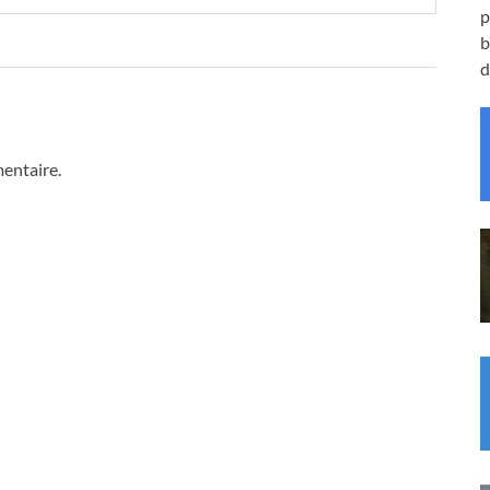
p
b
d
entaire.