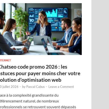
NTERNET
Chatseo code promo 2026 : les
astuces pour payer moins cher votre
solution d’optimisation web
3 juillet 2026
-
by
Pascal Cabus
-
Leave a Comment
ace à la complexité grandissante du
éférencement naturel, de nombreux
rofessionnels se retrouvent souvent dépassés