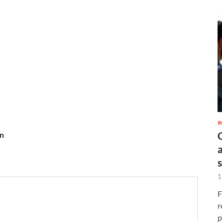
I
on
1
F
r
p