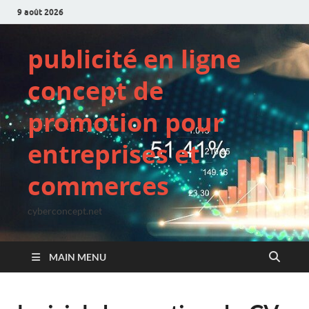
9 août 2026
publicité en ligne
concept de
promotion pour
entreprises et
commerces
cyberconcept.net
MAIN MENU