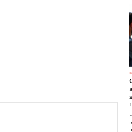
I
s
1
F
r
p