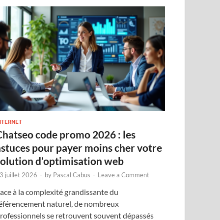
NTERNET
Chatseo code promo 2026 : les
astuces pour payer moins cher votre
solution d’optimisation web
3 juillet 2026
-
by
Pascal Cabus
-
Leave a Comment
ace à la complexité grandissante du
éférencement naturel, de nombreux
rofessionnels se retrouvent souvent dépassés