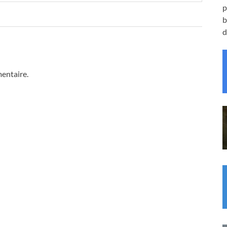
p
b
d
entaire.