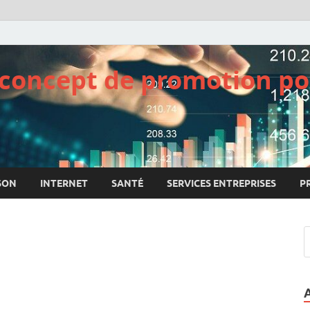
e concept de promotion po
SON
INTERNET
SANTÉ
SERVICES ENTREPRISES
P