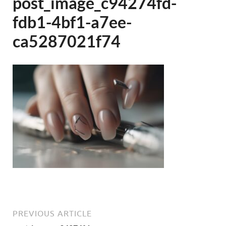
post_image_c94274fd-
fdb1-4bf1-a7ee-
ca5287021f74
PREVIOUS ARTICLE