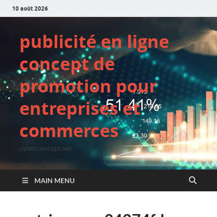
10 août 2026
publicité en ligne
concept de
promotion pour
entreprises et
commerces
cyberconcept.net
MAIN MENU