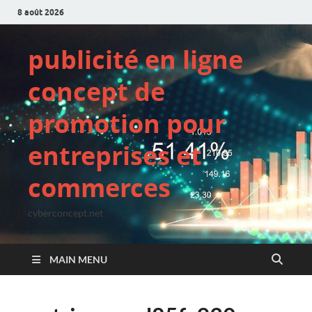
8 août 2026
publicité en ligne
concept de
promotion pour
entreprises et
commerces
cyberconcept.net
MAIN MENU