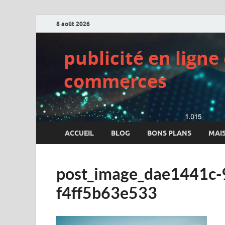
8 août 2026
publicité en lign
commerces
cyberconcept.net
ACCUEIL
BLOG
BONS PLANS
MAI
post_image_dae1441c-
f4ff5b63e533