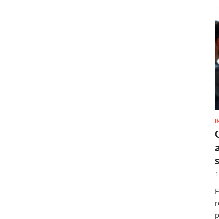
I
1
F
r
p