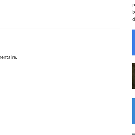
p
b
d
entaire.