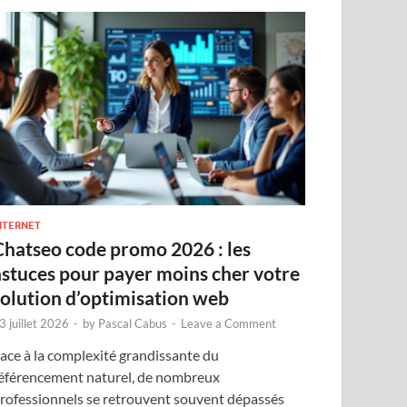
NTERNET
Chatseo code promo 2026 : les
astuces pour payer moins cher votre
solution d’optimisation web
3 juillet 2026
-
by
Pascal Cabus
-
Leave a Comment
ace à la complexité grandissante du
éférencement naturel, de nombreux
rofessionnels se retrouvent souvent dépassés