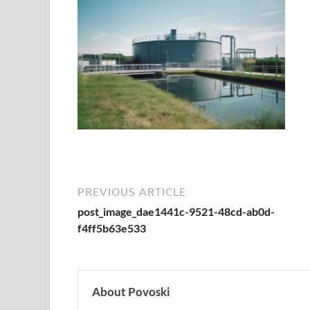
PREVIOUS ARTICLE
post_image_dae1441c-9521-48cd-ab0d-
f4ff5b63e533
About Povoski