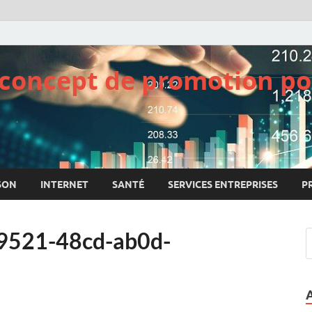
e concept de promotion po
SON
INTERNET
SANTÉ
SERVICES ENTREPRISES
P
9521-48cd-ab0d-