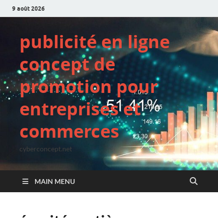
9 août 2026
publicité en ligne
concept de
promotion pour
entreprises et
commerces
cyberconcept.net
MAIN MENU