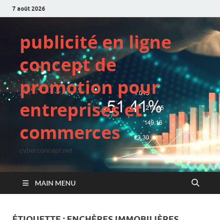
7 août 2026
publicité en ligne
concept de
promotion pour
entreprises et
commerces
cyberconcept.net
MAIN MENU
ÉTIQUETTE :
ENCHÈRES IMMOBILIÈRES