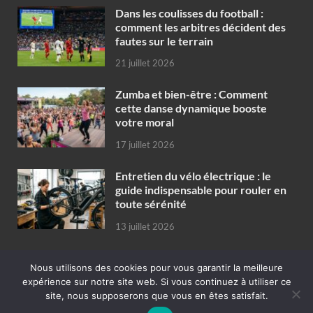
Dans les coulisses du football :
comment les arbitres décident des
fautes sur le terrain
21 juillet 2026
Zumba et bien-être : Comment
cette danse dynamique booste
votre moral
17 juillet 2026
Entretien du vélo électrique : le
guide indispensable pour rouler en
toute sérénité
13 juillet 2026
Nous utilisons des cookies pour vous garantir la meilleure
expérience sur notre site web. Si vous continuez à utiliser ce
Copyright © 2026
publicité en ligne concept de promotion pour
site, nous supposerons que vous en êtes satisfait.
entreprises et commerces
.