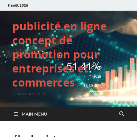
9 août 2026
publicité en ligne
concept de
promotion pour
entreprises et
commerces
cyberconcept.net
MAIN MENU