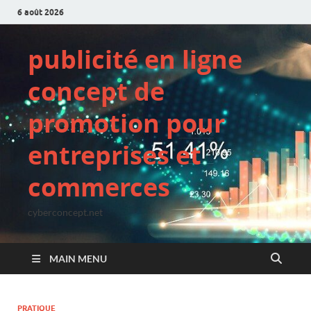
6 août 2026
publicité en ligne
concept de
promotion pour
entreprises et
commerces
cyberconcept.net
MAIN MENU
PRATIQUE