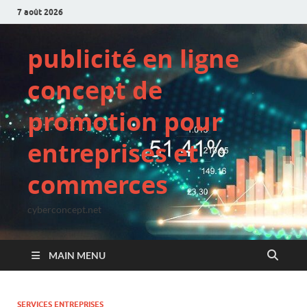
7 août 2026
publicité en ligne
concept de
promotion pour
entreprises et
commerces
cyberconcept.net
MAIN MENU
SERVICES ENTREPRISES