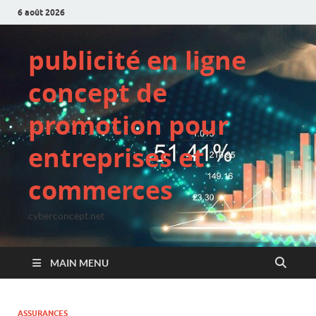
6 août 2026
publicité en ligne
concept de
promotion pour
entreprises et
commerces
cyberconcept.net
MAIN MENU
ASSURANCES