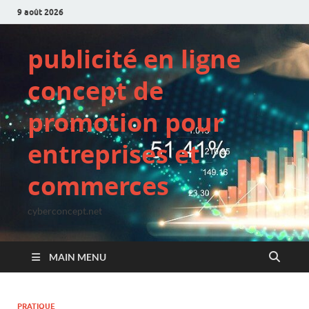
9 août 2026
publicité en ligne
concept de
promotion pour
entreprises et
commerces
cyberconcept.net
MAIN MENU
PRATIQUE