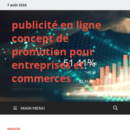
7 août 2026
publicité en ligne
concept de
promotion pour
entreprises et
commerces
cyberconcept.net
MAIN MENU
MAISON