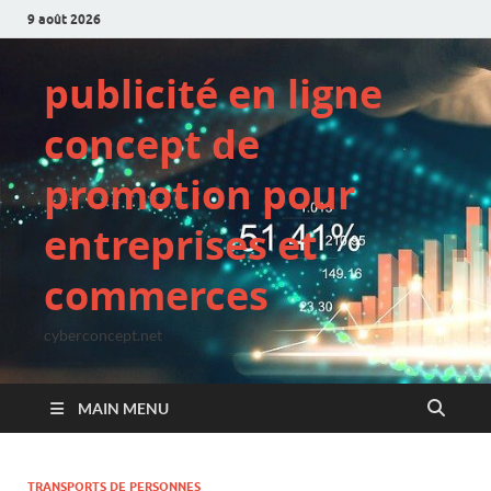
9 août 2026
publicité en ligne
concept de
promotion pour
entreprises et
commerces
cyberconcept.net
MAIN MENU
TRANSPORTS DE PERSONNES