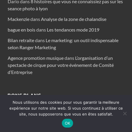
Dario
dans
8 histoires que vous ne connaissiez pas sur les
seance photo à lyon
Mackenzie
dans
Analyse de la zone de chalandise
bague en bois
dans
Les tendances mode 2019
Bilan retraite
dans
Le marketing: un outil indispensable
selon Ranger Marketing
Agence promotion musique
dans
L’organisation d’un
spectacle de cirque pour votre événement de Comité
d’Entreprise
BONS PLANS
Nous utilisons des cookies pour vous garantir la meilleure
expérience sur notre site web. Si vous continuez à utiliser ce
Transformez votre espace avec des
site, nous supposerons que vous en êtes satisfait.
meubles tendances et fonctionnels
OK
9 mars 2026