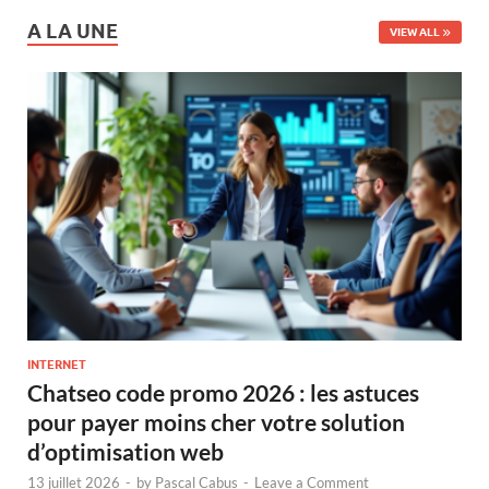
A LA UNE
VIEW ALL
INTERNET
Chatseo code promo 2026 : les astuces
pour payer moins cher votre solution
d’optimisation web
13 juillet 2026
-
by
Pascal Cabus
-
Leave a Comment