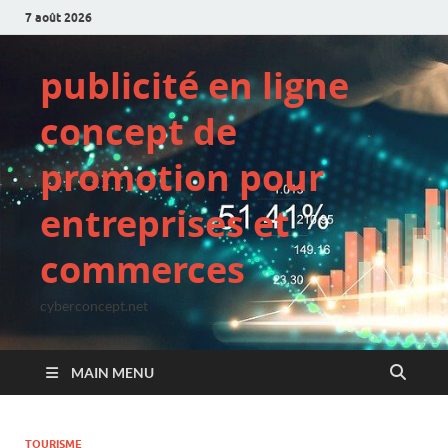
7 août 2026
publicité en ligne
concept de
promotion pour
entreprises et
commerces
cyberconcept.net
MAIN MENU
TOURISME