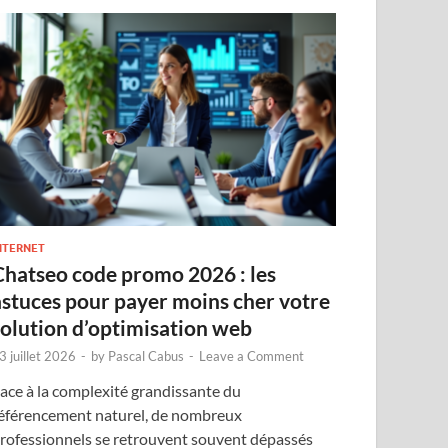
NTERNET
Chatseo code promo 2026 : les
astuces pour payer moins cher votre
solution d’optimisation web
3 juillet 2026
-
by
Pascal Cabus
-
Leave a Comment
ace à la complexité grandissante du
éférencement naturel, de nombreux
rofessionnels se retrouvent souvent dépassés