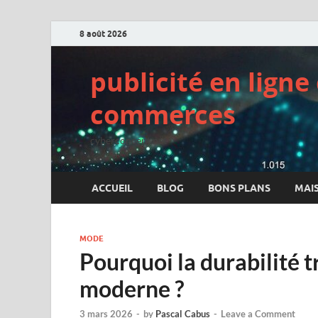
8 août 2026
publicité en lign
commerces
cyberconcept.net
ACCUEIL
BLOG
BONS PLANS
MAI
MODE
Pourquoi la durabilité 
moderne ?
3 mars 2026
-
by
Pascal Cabus
-
Leave a Comment