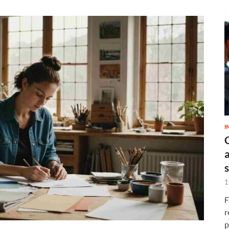
I
1
F
r
p