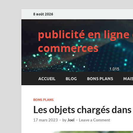
8 août 2026
publicité en lign
commerces
cyberconcept.net
ACCUEIL
BLOG
BONS PLANS
MAI
BONS PLANS
Les objets chargés dans
17 mars 2023
-
by
Joel
-
Leave a Comment