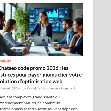
NTERNET
Chatseo code promo 2026 : les
astuces pour payer moins cher votre
solution d’optimisation web
3 juillet 2026
-
by
Pascal Cabus
-
Leave a Comment
ace à la complexité grandissante du
éférencement naturel, de nombreux
rofessionnels se retrouvent souvent dépassés