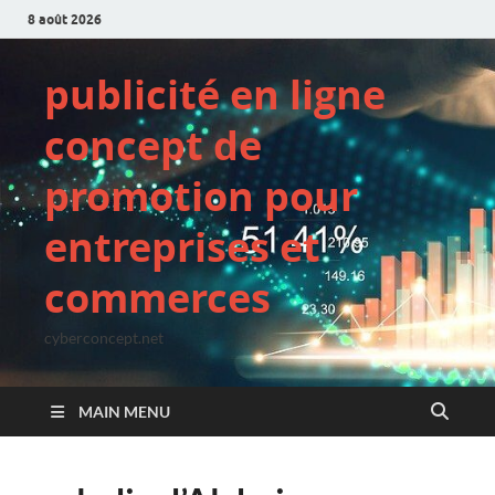
8 août 2026
publicité en ligne
concept de
promotion pour
entreprises et
commerces
cyberconcept.net
MAIN MENU