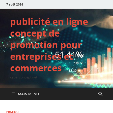
7 août 2026
publicité en ligne
concept de
promotion pour
entreprises et
commerces
cyberconcept.net
MAIN MENU
PRATIQUE