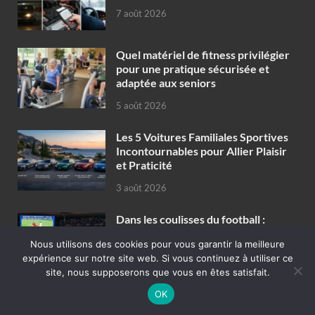
7 août 2026
Quel matériel de fitness privilégier
pour une pratique sécurisée et
adaptée aux seniors
5 août 2026
Les 5 Voitures Familiales Sportives
Incontournables pour Allier Plaisir
et Praticité
3 août 2026
Dans les coulisses du football :
comment les arbitres décident des
Nous utilisons des cookies pour vous garantir la meilleure
fautes sur le terrain
expérience sur notre site web. Si vous continuez à utiliser ce
21 juillet 2026
site, nous supposerons que vous en êtes satisfait.
OK
Zumba et bien-être : Comment
cette danse dynamique booste