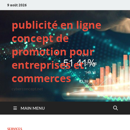
9 août 2026
publicité en ligne
concept de
promotion pour
entreprises et
commerces
cyberconcept.net
MAIN MENU
SERVICES