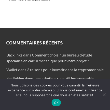
COMMENTAIRES RÉCENTS
Backlinks
dans
Comment choisir un bureau d’étude
spécialisé en calcul mécanique pour votre projet ?
Wallet
dans
3 raisons pour investir dans la cryptomonnaie
Netlinking
dans
Le marketing: un outil indispensable
selon Ranger Marketing
Nous utilisons des cookies pour vous garantir la meilleure
expérience sur notre site web. Si vous continuez à utiliser ce
Eago
dans
8 histoires que vous ne connaissiez pas sur les
site, nous supposerons que vous en êtes satisfait.
seance photo à lyon
OK
Dératisation Marseille
dans
Analyse de la zone de