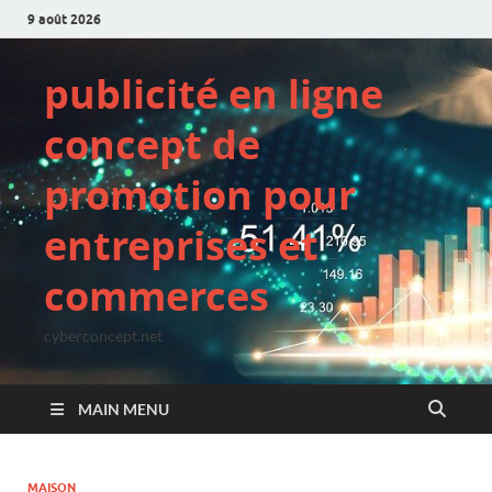
9 août 2026
publicité en ligne
concept de
promotion pour
entreprises et
commerces
cyberconcept.net
MAIN MENU
MAISON