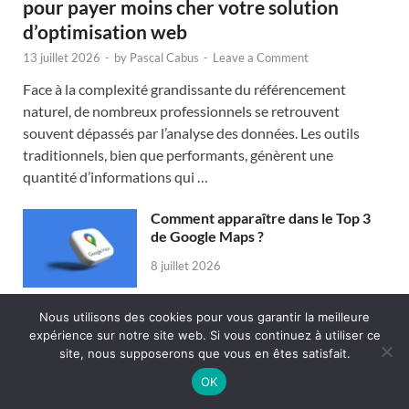
pour payer moins cher votre solution
d’optimisation web
13 juillet 2026
-
by
Pascal Cabus
-
Leave a Comment
Face à la complexité grandissante du référencement
naturel, de nombreux professionnels se retrouvent
souvent dépassés par l’analyse des données. Les outils
traditionnels, bien que performants, génèrent une
quantité d’informations qui …
Comment apparaître dans le Top 3
de Google Maps ?
8 juillet 2026
Nous utilisons des cookies pour vous garantir la meilleure
Google Discover : comment
expérience sur notre site web. Si vous continuez à utiliser ce
augmenter ses chances d’apparaître
site, nous supposerons que vous en êtes satisfait.
dans le flux ?
OK
6 juillet 2026