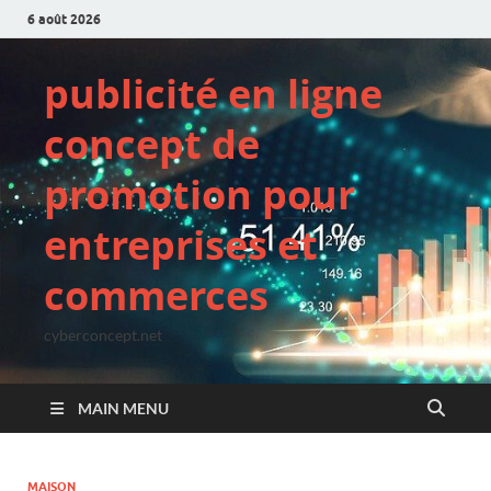
6 août 2026
publicité en ligne
concept de
promotion pour
entreprises et
commerces
cyberconcept.net
MAIN MENU
MAISON