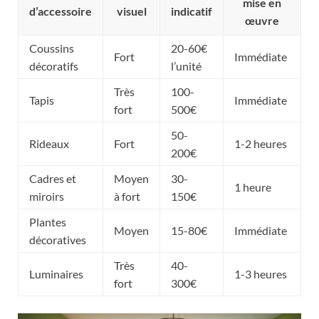
mise en
d’accessoire
visuel
indicatif
œuvre
Coussins
20-60€
Fort
Immédiate
décoratifs
l’unité
Très
100-
Tapis
Immédiate
fort
500€
50-
Rideaux
Fort
1-2 heures
200€
Cadres et
Moyen
30-
1 heure
miroirs
à fort
150€
Plantes
Moyen
15-80€
Immédiate
décoratives
Très
40-
Luminaires
1-3 heures
fort
300€