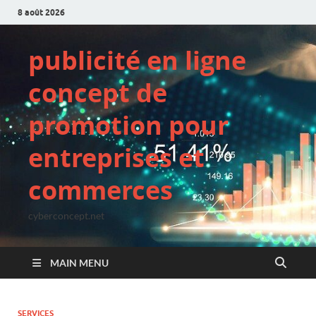
8 août 2026
publicité en ligne
concept de
promotion pour
entreprises et
commerces
cyberconcept.net
MAIN MENU
SERVICES