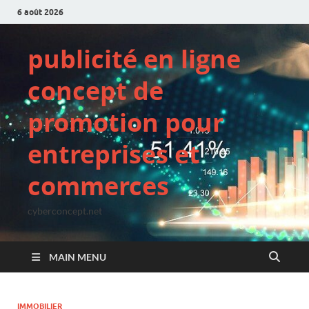
6 août 2026
publicité en ligne
concept de
promotion pour
entreprises et
commerces
cyberconcept.net
MAIN MENU
IMMOBILIER