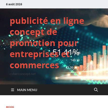
6 août 2026
publicité en ligne
concept de
promotion pour
entreprises et
commerces
cyberconcept.net
MAIN MENU
MODE