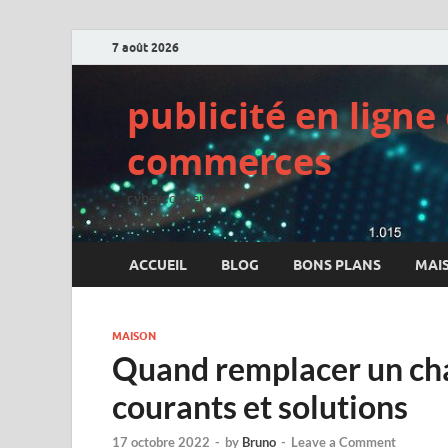
7 août 2026
publicité en lign
commerces
cyberconcept.net
ACCUEIL
BLOG
BONS PLANS
MAI
MAISON
Quand remplacer un cha
courants et solutions
17 octobre 2022
-
by
Bruno
-
Leave a Comment