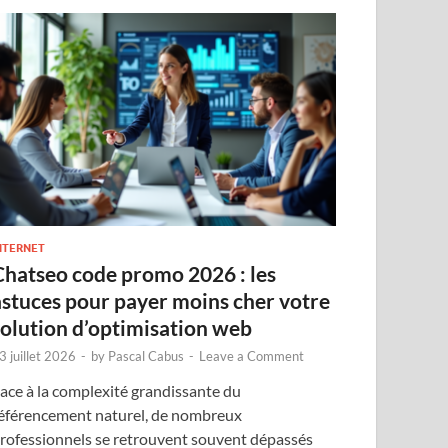
NTERNET
Chatseo code promo 2026 : les
astuces pour payer moins cher votre
solution d’optimisation web
3 juillet 2026
-
by
Pascal Cabus
-
Leave a Comment
ace à la complexité grandissante du
éférencement naturel, de nombreux
rofessionnels se retrouvent souvent dépassés