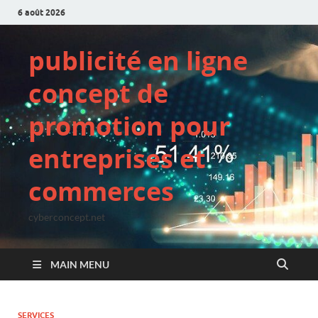
6 août 2026
publicité en ligne
concept de
promotion pour
entreprises et
commerces
cyberconcept.net
MAIN MENU
SERVICES